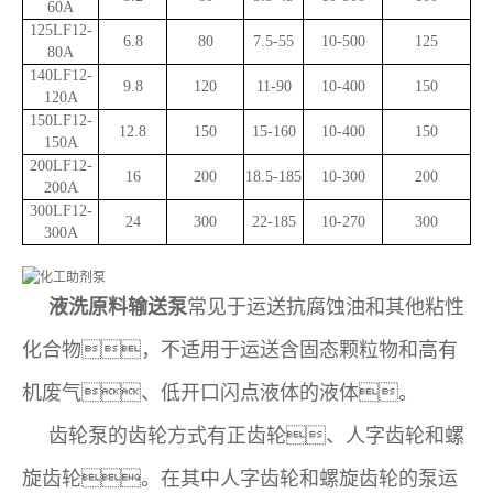
60A
125LF12
-
6.8
80
7.5-55
10-
5
00
1
25
80A
140LF12
-
9.8
120
11-90
10-
4
00
1
5
0
120A
150LF12
-
12.8
150
15
-
160
10-
4
00
150
150A
200LF12
-
16
200
18.5-185
10-300
200
200A
300LF12
-
24
300
22-185
10-270
300
300A
常见于运送抗腐蚀油和其他粘性
液洗原料输送泵
化合物，不适用于运送含固态颗粒物和高有
机废气、低开口闪点液体的液体。
齿轮泵的齿轮方式有正齿轮、人字齿轮和螺
旋齿轮。在其中人字齿轮和螺旋齿轮的泵运