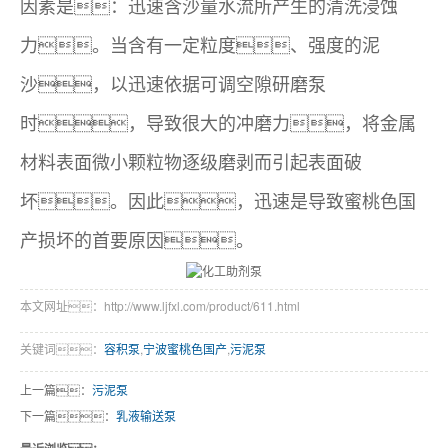
因素是：迅速含沙量水流所产生的清洗浸蚀
力。当含有一定粒度、强度的泥
沙，以迅速依据可调空隙研磨泵
时，导致很大的冲磨力，将金属
材料表面微小颗粒物逐级磨剥而引起表面破
坏。因此，迅速是导致蜜桃色国
产损坏的首要原因。
本文网址：http://www.ljfxl.com/product/611.html
关键词：
容积泵
,
宁波蜜桃色国产
,
污泥泵
上一篇：
污泥泵
下一篇：
乳液输送泵