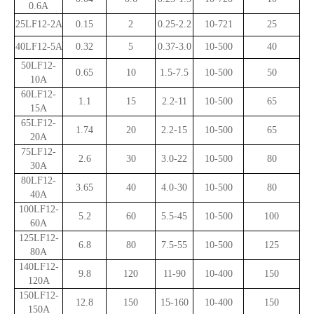
0.
6A
25LF12
-
2A
0.
15
2
0.25-
2.2
10-72
1
25
40LF12
-
5A
0.32
5
0.
37
-
3.0
10-
500
40
50LF12
-
0.
65
10
1.5
-
7.5
10-500
5
0
10A
60LF12
-
1.1
1
5
2.2
-
11
10-500
6
5
15A
65LF12
-
1.74
20
2.2-1
5
10-500
65
20A
75LF12
-
2.6
30
3.0
-
22
10-500
80
30A
80LF12
-
3.65
40
4.0
-
30
10-500
80
40A
100LF12
-
5.2
60
5.5
-
45
10-
5
00
1
00
60A
125LF12
-
6.8
80
7.5-55
10-
5
00
1
25
80A
140LF12
-
9.8
120
11-90
10-
4
00
1
5
0
120A
150LF12
-
12.8
150
15
-
160
10-
4
00
150
150A