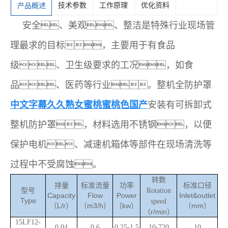
技术参数
工作原理
优化资料
产品概述
安全、美观、整洁是特殊行业现场管
理最求的目标，主要用于有食品
级、卫生级要求的工况，如食
品、医药等行业。整机全防护罩
安装有可拆卸式
中文字幕久久熟女蜜桃蜜桃色国产
整机防护罩，材料选用不锈钢，以便
保护电机、减速机箱体等部件在现场清洗等
过程中不受腐蚀。
转数
排量
标准流量
功率
标准口径
型号
Rotation
Capacity
Flow
Power
Inlet&outlet
Type
speed
（L/r）
（m3/h）
（kw）
（mm）
（r/min）
15LF12
-
0.0
4
0.
6
0.
25
-1.
5
10-720
10